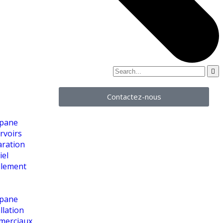
Contactez-nous
opane
rvoirs
aration
iel
illement
opane
llation
merciaux