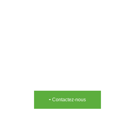
POINTS DE RAVITAILLEMENT
Une solution simple, rapide et accessible
, peu
importe la saison
╸Contactez-nous