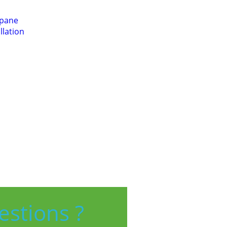
opane
llation
estions ?