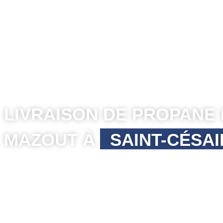
LIVRAISON DE PROPANE 
MAZOUT À
SAINT-CÉSAI
Chez Mazout & Propane Beauchemin, on connaît 
ses environs. Petite ville agricole de la Montérégi
rythme de ses maisons et de ses fermes. Notre
pour le chauffage au propane comme au mazout, a
humaine.