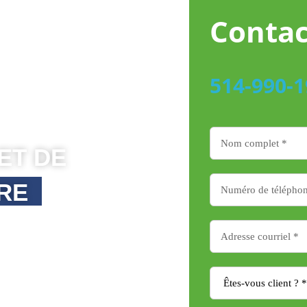
Contac
514-990-
Contactez-
nous
ET DE
Formulaire
-
RE
Livraison
bien Saint-Césaire et
e, Saint-Césaire vit au
 équipe vous accompagne
vec un service à taille