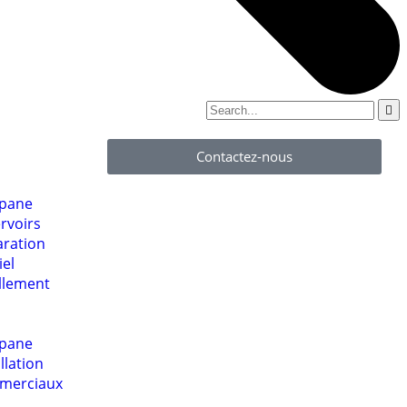
Contactez-nous
opane
rvoirs
aration
iel
illement
opane
llation
merciaux