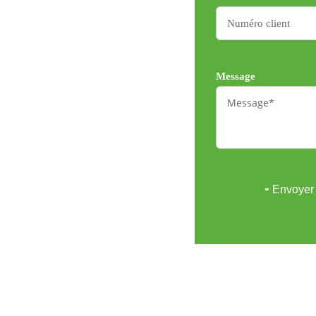
Message
╸Envoyer 