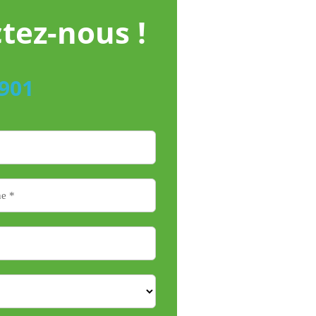
tez-nous !
1901